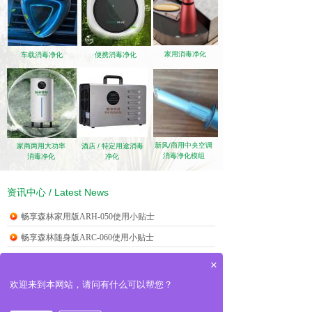
家用消毒净化
车载消毒净化
便携消毒净化
新风/商用中央空调
家商两用大功
率
酒店 / 特定用途消毒
消毒净化模组
消毒净化
净化
资讯中心 / Latest News
畅享森林家用版ARH-050使用小贴士
畅享森林随身版ARC-060使用小贴士
老板，你这个（ARC-060随身版消毒净化器）......
×
随身版ARC-060：周围有人打喷嚏时，请迅速......
欢迎来到本网站，请问有什么可以帮您？
PHI BIOHEAL如何去除物体表面上的微生......